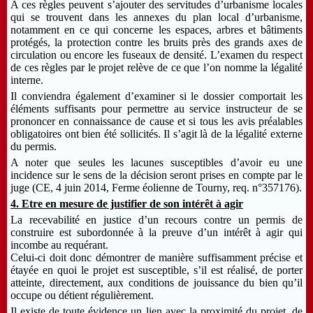
A ces règles peuvent s’ajouter des servitudes d’urbanisme locales
qui se trouvent dans les annexes du plan local d’urbanisme,
notamment en ce qui concerne les espaces, arbres et bâtiments
protégés, la protection contre les bruits près des grands axes de
circulation ou encore les fuseaux de densité. L’examen du respect
de ces règles par le projet relève de ce que l’on nomme la légalité
interne.
Il conviendra également d’examiner si le dossier comportait les
éléments suffisants pour permettre au service instructeur de se
prononcer en connaissance de cause et si tous les avis préalables
obligatoires ont bien été sollicités. Il s’agit là de la légalité externe
du permis.
A noter que seules les lacunes susceptibles d’avoir eu une
incidence sur le sens de la décision seront prises en compte par le
juge
(CE, 4 juin 2014, Ferme éolienne de Tourny, req. n°357176)
.
4. Etre en mesure de justifier de son intérêt à agir
La recevabilité en justice d’un recours contre un permis de
construire est subordonnée à la preuve d’un intérêt à agir qui
incombe au requérant.
Celui-ci doit donc démontrer de manière suffisamment précise et
étayée en quoi le projet est susceptible, s’il est réalisé, de porter
atteinte, directement, aux conditions de jouissance du bien qu’il
occupe ou détient régulièrement.
Il existe de toute évidence un lien avec la proximité du projet, de