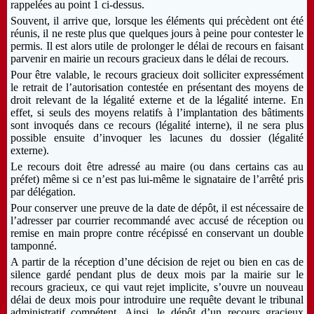
rappelées au point 1 ci-dessus.
Souvent, il arrive que, lorsque les éléments qui précèdent ont été
réunis, il ne reste plus que quelques jours à peine pour contester le
permis. Il est alors utile de prolonger le délai de recours en faisant
parvenir en mairie un recours gracieux dans le délai de recours.
Pour être valable, le recours gracieux doit solliciter expressément
le retrait de l’autorisation contestée en présentant des moyens de
droit relevant de la légalité externe et de la légalité interne. En
effet, si seuls des moyens relatifs à l’implantation des bâtiments
sont invoqués dans ce recours (légalité interne), il ne sera plus
possible ensuite d’invoquer les lacunes du dossier (légalité
externe).
Le recours doit être adressé au maire (ou dans certains cas au
préfet) même si ce n’est pas lui-même le signataire de l’arrêté pris
par délégation.
Pour conserver une preuve de la date de dépôt, il est nécessaire de
l’adresser par courrier recommandé avec accusé de réception ou
remise en main propre contre récépissé en conservant un double
tamponné.
A partir de la réception d’une décision de rejet ou bien en cas de
silence gardé pendant plus de deux mois par la mairie sur le
recours gracieux, ce qui vaut rejet implicite, s’ouvre un nouveau
délai de deux mois pour introduire une requête devant le tribunal
administratif compétent. Ainsi, le dépôt d’un recours gracieux